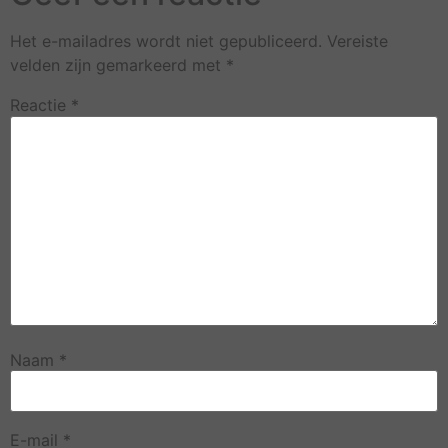
Het e-mailadres wordt niet gepubliceerd.
Vereiste
velden zijn gemarkeerd met
*
Reactie
*
Naam
*
E-mail
*