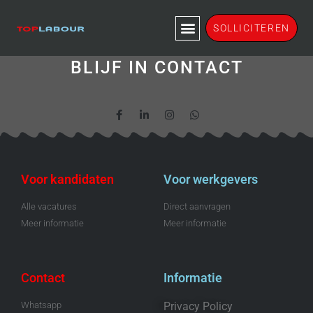
Inschrijven
SOLLICITEREN
BLIJF IN CONTACT
Voor kandidaten
Voor werkgevers
Alle vacatures
Direct aanvragen
Meer informatie
Meer informatie
Contact
Informatie
Whatsapp
Privacy Policy